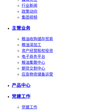
行业新闻
政策动向
集团视频
主营业务
粮油收购储存贸易
粮油深加工
资产经营股权投资
电子商务平台
粮油集散中心
期货交割中心
应急物资储备运营
产品中心
党建工作
党建工作